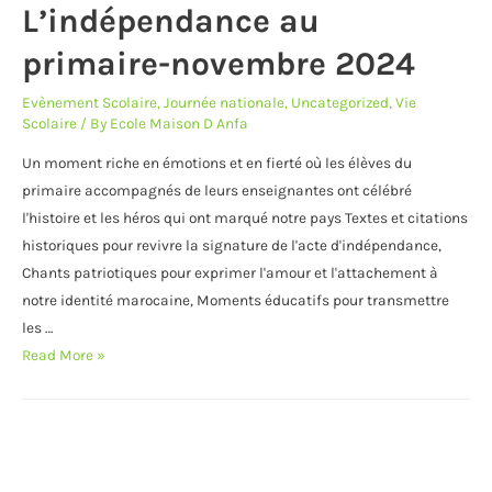
L’indépendance au
primaire-novembre 2024
Evènement Scolaire
,
Journée nationale
,
Uncategorized
,
Vie
Scolaire
/ By
Ecole Maison D Anfa
Un moment riche en émotions et en fierté où les élèves du
primaire accompagnés de leurs enseignantes ont célébré
l'histoire et les héros qui ont marqué notre pays Textes et citations
historiques pour revivre la signature de l'acte d'indépendance,
Chants patriotiques pour exprimer l'amour et l'attachement à
notre identité marocaine, Moments éducatifs pour transmettre
les …
L’indépendance
Read More »
au
primaire-
novembre
2024