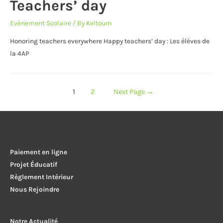
Teachers’ day
Evènement Scolaire
/ By
Keltoum
Honoring teachers everywhere Happy teachers’ day : Les élèves de
la 4AP
Pagination
1
2
Next Page
→
des
publications
Paiement en ligne
Projet Éducatif
Règlement Intérieur
Nous Rejoindre
Notre Actualité