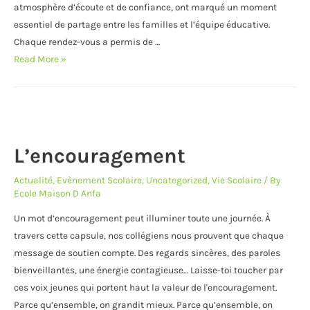
atmosphère d’écoute et de confiance, ont marqué un moment
essentiel de partage entre les familles et l’équipe éducative.
Chaque rendez-vous a permis de …
Rencontres
Read More »
avec
les
parents
du
Primaire
L’encouragement
–
Octobre
Actualité
,
Evènement Scolaire
,
Uncategorized
,
Vie Scolaire
/ By
Ecole Maison D Anfa
2025
Un mot d’encouragement peut illuminer toute une journée. À
travers cette capsule, nos collégiens nous prouvent que chaque
message de soutien compte. Des regards sincères, des paroles
bienveillantes, une énergie contagieuse… Laisse-toi toucher par
ces voix jeunes qui portent haut la valeur de l'encouragement.
Parce qu’ensemble, on grandit mieux. Parce qu’ensemble, on