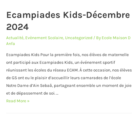
à
la
Ecampiades Kids-Décembre
maternelle
2024
Actualité
,
Evènement Scolaire
,
Uncategorized
/ By
Ecole Maison D
Anfa
Ecampiades Kids Pour la première fois, nos élèves de maternelle
ont participé aux Ecampiades Kids, un événement sportif
réunissant les écoles du réseau ECAM. À cette occasion, nos élèves
de GS ont eu le plaisir d’accueillir leurs camarades de l’école
Notre Dame d’Ain Sebaâ, partageant ensemble un moment de joie
et de dépassement de soi. …
Ecampiades
Read More »
Kids-
Décembre
2024