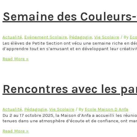
tour
Semaine des Couleurs-
Actualité
,
Evènement Scolaire
,
Pédagogie
,
Vie Scolaire
/ By
Eco
Les élèves de Petite Section ont vécu une semaine riche en dé
d’apprendre tout en s’amusant et en développant leur créativit
Semaine
Read More »
des
Couleurs-
Petite
Section
Rencontres avec les pa
Actualité
,
Pédagogie
,
Vie Scolaire
/ By
Ecole Maison D Anfa
Du 2 au 17 octobre 2025, la Maison d’Anfa a accueilli les réun
tenues dans une atmosphère d’écoute et de confiance, ont mar
Rencontres
Read More »
avec