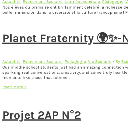
2025
Actualité
,
Evènement Scolaire
,
Journée mondiale
,
Pédagogie
,
V
Nos élèves du primaire ont brillamment célébré la richesse de 
belle immersion dans la diversité et la culture francophone ! 
Planet Fraternity 🌍✨
Actualité
,
Evènement Scolaire
,
Pédagogie
,
Vie Scolaire
/ By
Eco
Our middle school students just had an amazing connection with
sparking real conversations, creativity, and some truly heart
moments like these that remind …
Planet
Read More »
Fraternity
🌍
✨-
November
Projet 2AP N°2
2024