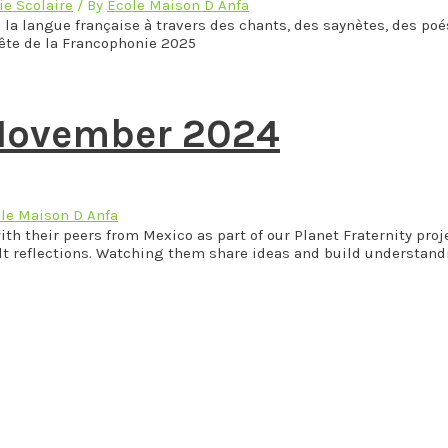
ie Scolaire
/ By
Ecole Maison D Anfa
la langue française à travers des chants, des saynètes, des poé
Fête de la Francophonie 2025
-November 2024
le Maison D Anfa
 their peers from Mexico as part of our Planet Fraternity proje
felt reflections. Watching them share ideas and build understan