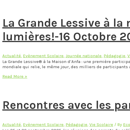
les
parents
du
La Grande Lessive à la m
Primaire
–
Octobre
lumières!-16 Octobre 
2025
Actualité
,
Evènement Scolaire
,
Journée nationale
,
Pédagogie
,
V
La Grande Lessive® à la Maison d’Anfa : une première participat
mondiale qui relie, le même jour, des milliers de participants 
La
Read More »
Grande
Lessive
à
la
Rencontres avec les pa
maternelle-
Nuit
et
jour:
réfléchir
Actualité
,
Evènement Scolaire
,
Pédagogie
,
Vie Scolaire
/ By
Eco
les