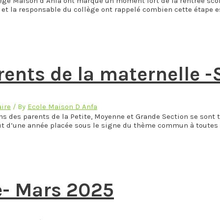
ge Maison d’Anfa ont marqué un moment fort de la rentrée scolai
e et la responsable du collège ont rappelé combien cette étape 
rents de la maternelle
aire
/ By
Ecole Maison D Anfa
ons des parents de la Petite, Moyenne et Grande Section se son
ut d’une année placée sous le signe du thème commun à toutes 
e- Mars 2025