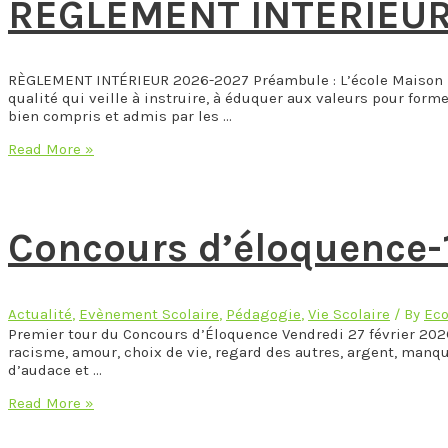
RÈGLEMENT INTÉRIEUR
RÈGLEMENT INTÉRIEUR 2026-2027 Préambule : L’école Maison D
qualité qui veille à instruire, à éduquer aux valeurs pour fo
bien compris et admis par les …
RÈGLEMENT
Read More »
INTÉRIEUR
2026-
2027
Concours d’éloquence-1
Actualité
,
Evènement Scolaire
,
Pédagogie
,
Vie Scolaire
/ By
Eco
Premier tour du Concours d’Éloquence Vendredi 27 février 2026, 
racisme, amour, choix de vie, regard des autres, argent, manque
d’audace et …
Concours
Read More »
d’éloquence-
1er