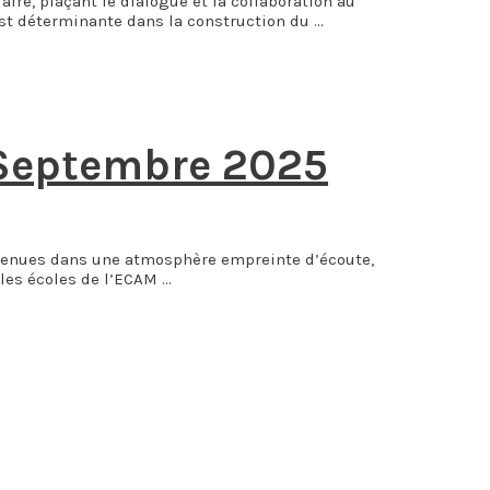
re, plaçant le dialogue et la collaboration au
est déterminante dans la construction du …
 -Septembre 2025
t tenues dans une atmosphère empreinte d’écoute,
les écoles de l’ECAM …