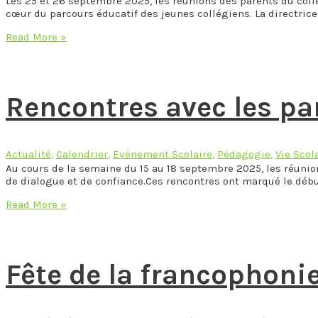
Les 25 et 26 septembre 2025, les réunions des parents du collè
lumières!-16
cœur du parcours éducatif des jeunes collégiens. La directric
Octobre
2025
Rencontres
Read More »
avec
les
parents
du
Rencontres avec les pa
Collège
–
Septembre
2025
Actualité
,
Calendrier
,
Evènement Scolaire
,
Pédagogie
,
Vie Scol
Au cours de la semaine du 15 au 18 septembre 2025, les réuni
de dialogue et de confiance.Ces rencontres ont marqué le déb
Rencontres
Read More »
avec
les
parents
de
Fête de la francophoni
la
maternelle
-
Septembre