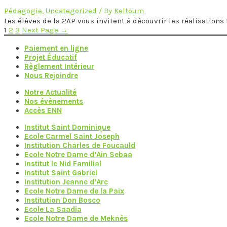
Pédagogie
,
Uncategorized
/ By
Keltoum
Les élèves de la 2AP vous invitent à découvrir les réalisations
Pagination
1
2
3
Next Page
→
des
Paiement en ligne
Projet Éducatif
publications
Règlement Intérieur
Nous Rejoindre
Notre Actualité
Nos évènements
Accès ENN
Institut Saint Dominique
Ecole Carmel Saint Joseph
Institution Charles de Foucauld
Ecole Notre Dame d’Ain Sebaa
Institut le Nid Familial
Institut Saint Gabriel
Institution Jeanne d’Arc
Ecole Notre Dame de la Paix
Institution Don Bosco
Ecole La Saadia
Ecole Notre Dame de Meknès