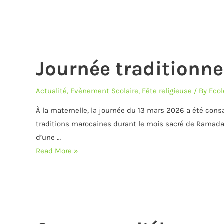
de
la
Francophonie-
27
Mars
Journée traditionnel
2026
Actualité
,
Evènement Scolaire
,
Fête religieuse
/ By
Ecol
À la maternelle, la journée du 13 mars 2026 a été consa
traditions marocaines durant le mois sacré de Ramadan.
d’une …
Journée
Read More »
traditionnelle
à
la
maternelle