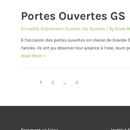
Abdelmotaleb
Portes Ouvertes GS
Actualité
,
Evènement Scolaire
,
Vie Scolaire
/ By
Ecole M
À l’occasion des portes ouvertes en classe de Grande Se
l’année. Ils ont pu observer leur aisance à l’oral, leurs
Portes
Read More »
Ouvertes
GS
Pagination
1
2
…
9
des
publications
Paiement en ligne
Institut