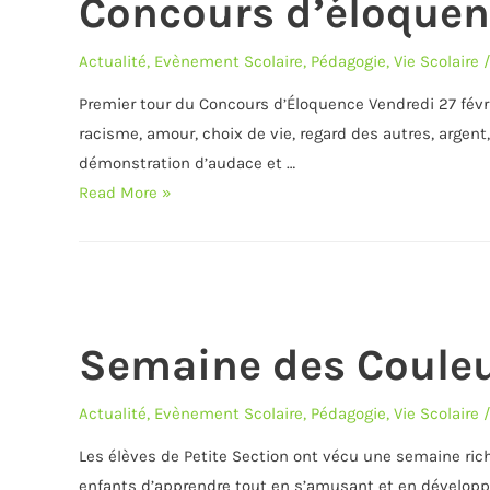
Concours d’éloquen
Actualité
,
Evènement Scolaire
,
Pédagogie
,
Vie Scolaire
/
Premier tour du Concours d’Éloquence Vendredi 27 février
racisme, amour, choix de vie, regard des autres, argent
démonstration d’audace et …
Concours
Read More »
d’éloquence-
1er
tour
Semaine des Couleu
Actualité
,
Evènement Scolaire
,
Pédagogie
,
Vie Scolaire
/
Les élèves de Petite Section ont vécu une semaine ric
enfants d’apprendre tout en s’amusant et en développan