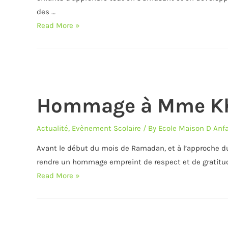
des …
Semaine
Read More »
des
Couleurs-
Petite
Section
Hommage à Mme Kh
Actualité
,
Evènement Scolaire
/ By
Ecole Maison D Anf
Avant le début du mois de Ramadan, et à l’approche du
rendre un hommage empreint de respect et de gratitud
Hommage
Read More »
à
Mme
Khadija