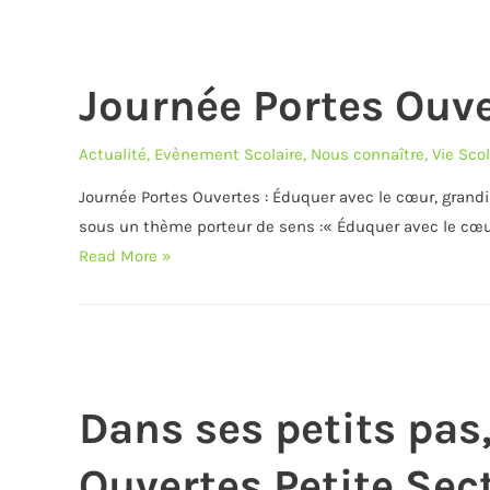
d’Anfa
School-
April
Journée Portes Ouve
2026
Actualité
,
Evènement Scolaire
,
Nous connaître
,
Vie Scol
Journée Portes Ouvertes : Éduquer avec le cœur, grandir
sous un thème porteur de sens :« Éduquer avec le cœur, 
Journée
Read More »
Portes
Ouvertes-
18
avril
2026
Dans ses petits pa
Ouvertes Petite Sec