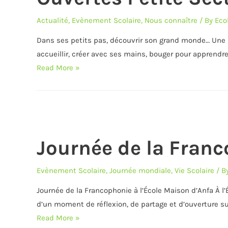
Actualité
,
Evènement Scolaire
,
Nous connaître
/ By
Eco
Dans ses petits pas, découvrir son grand monde… Une m
accueillir, créer avec ses mains, bouger pour apprendr
Dans
Read More »
ses
petits
pas,
découvrir
son
Journée de la Fran
grand
monde…
Evènement Scolaire
,
Journée mondiale
,
Vie Scolaire
/ B
Portes
Journée de la Francophonie à l’École Maison d’Anfa À l
Ouvertes
d’un moment de réflexion, de partage et d’ouverture sur
Petite
Journée
Read More »
Section