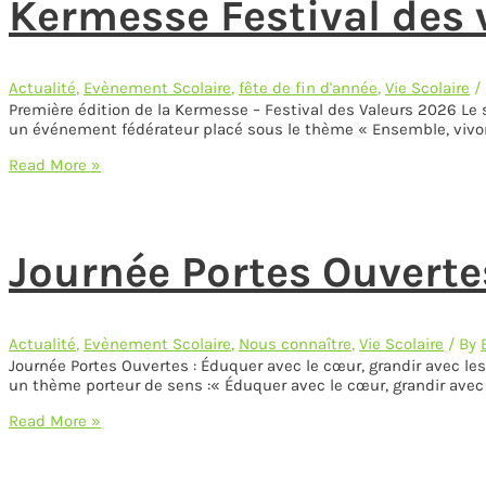
Kermesse Festival des 
Actualité
,
Evènement Scolaire
,
fête de fin d'année
,
Vie Scolaire
/
Première édition de la Kermesse – Festival des Valeurs 2026 Le 
un événement fédérateur placé sous le thème « Ensemble, vivo
Kermesse
Read More »
Festival
des
valeurs
2026
Journée Portes Ouverte
Actualité
,
Evènement Scolaire
,
Nous connaître
,
Vie Scolaire
/ By
Journée Portes Ouvertes : Éduquer avec le cœur, grandir avec les 
un thème porteur de sens :« Éduquer avec le cœur, grandir avec l
Journée
Read More »
Portes
Ouvertes-
18