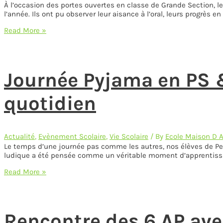
À l’occasion des portes ouvertes en classe de Grande Section, le
l’année. Ils ont pu observer leur aisance à l’oral, leurs progrès 
Portes
Read More »
Ouvertes
GS
Journée Pyjama en PS &
quotidien
Actualité
,
Evènement Scolaire
,
Vie Scolaire
/ By
Ecole Maison D 
Le temps d’une journée pas comme les autres, nos élèves de Peti
ludique a été pensée comme un véritable moment d’apprentissage
Journée
Read More »
Pyjama
en
PS
&
Rencontre des 6 AP avec
MS