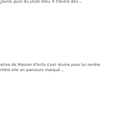
jaune, puis du jeudi bleu. À travers des …
ive de Maison d’Anfa s’est réunie pour lui rendre
rière elle un parcours marqué …