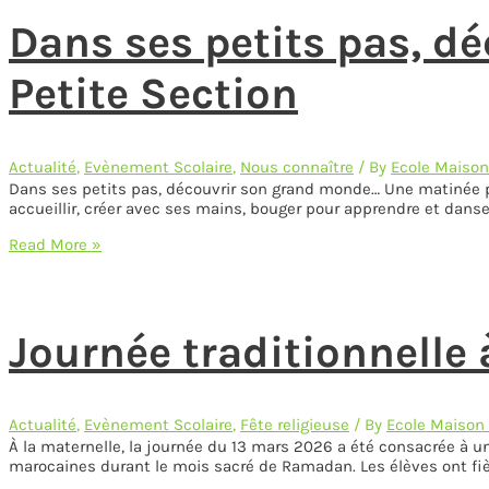
avril
Dans ses petits pas, d
2026
Petite Section
Actualité
,
Evènement Scolaire
,
Nous connaître
/ By
Ecole Maison
Dans ses petits pas, découvrir son grand monde… Une matinée pl
accueillir, créer avec ses mains, bouger pour apprendre et dans
Dans
Read More »
ses
petits
pas,
découvrir
Journée traditionnelle 
son
grand
monde…
Portes
Ouvertes
Actualité
,
Evènement Scolaire
,
Fête religieuse
/ By
Ecole Maison
Petite
À la maternelle, la journée du 13 mars 2026 a été consacrée à une
Section
marocaines durant le mois sacré de Ramadan. Les élèves ont fièr