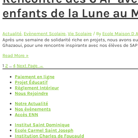
:
Apprendre
enfants de la Lune au 
les
routines
du
quotidien
Actualité
,
Evènement Scolaire
,
Vie Scolaire
/ By
Ecole Maison D 
Après une semaine de solidarité riche en projets, nous avons eu 
Ghazaoui, pour une rencontre inspirante avec nos élèves de 5AP e
Rencontre
Read More »
des
Pagination
1
2
…
4
Next Page
→
6
AP
des
Paiement en ligne
avec
Projet Éducatif
l’Association
publications
Règlement Intérieur
de
Nous Rejoindre
Solidarité
avec
Notre Actualité
les
Nos évènements
enfants
Accès ENN
de
la
Institut Saint Dominique
Lune
Ecole Carmel Saint Joseph
au
Institution Charles de Foucauld