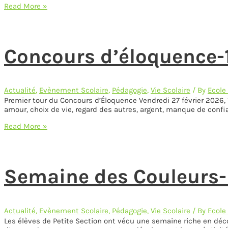
Journée
Read More »
traditionnelle
à
la
maternelle
Concours d’éloquence-1
Actualité
,
Evènement Scolaire
,
Pédagogie
,
Vie Scolaire
/ By
Ecole
Premier tour du Concours d’Éloquence Vendredi 27 février 2026, 14
amour, choix de vie, regard des autres, argent, manque de confia
Concours
Read More »
d’éloquence-
1er
tour
Semaine des Couleurs-
Actualité
,
Evènement Scolaire
,
Pédagogie
,
Vie Scolaire
/ By
Ecole
Les élèves de Petite Section ont vécu une semaine riche en déc