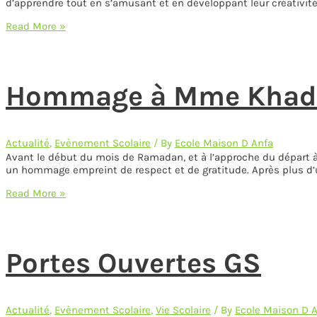
d’apprendre tout en s’amusant et en développant leur créativité.
Semaine
Read More »
des
Couleurs-
Petite
Section
Hommage à Mme Khadi
Actualité
,
Evènement Scolaire
/ By
Ecole Maison D Anfa
Avant le début du mois de Ramadan, et à l’approche du départ à
un hommage empreint de respect et de gratitude. Après plus d’
Hommage
Read More »
à
Mme
Khadija
Abdelmotaleb
Portes Ouvertes GS
Actualité
,
Evènement Scolaire
,
Vie Scolaire
/ By
Ecole Maison D 