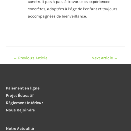
construit pas à pas, à travers des expériences
concrètes, adaptées à l’âge de l’enfant et toujours
accompagnées de bienveillance.
Navigation
←
Previous Article
Next Article
→
de
l’article
Paiement en ligne
Projet Éducatif
Règlement Intérieur
Nous Rejoindre
Notre Actualité