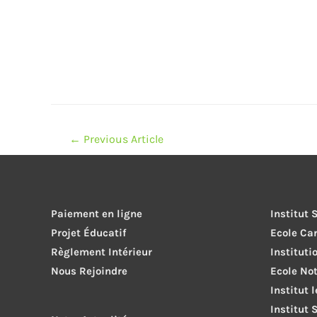
Navigation
←
Previous Article
de
l’article
Paiement en ligne
Institut
Projet Éducatif
Ecole Ca
Règlement Intérieur
Instituti
Nous Rejoindre
Ecole No
Institut 
Institut 