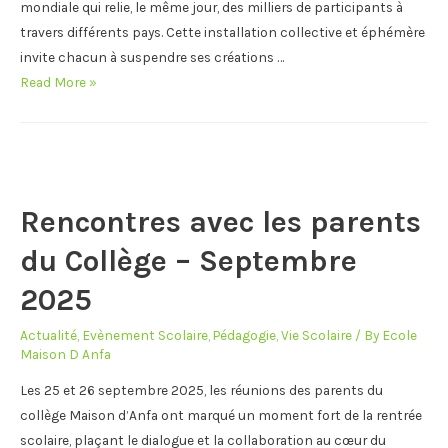
mondiale qui relie, le même jour, des milliers de participants à
travers différents pays. Cette installation collective et éphémère
invite chacun à suspendre ses créations …
La
Read More »
Grande
Lessive
à
la
maternelle-
Rencontres avec les parents
Nuit
du Collège – Septembre
et
jour:
2025
réfléchir
les
Actualité
,
Evènement Scolaire
,
Pédagogie
,
Vie Scolaire
/ By
Ecole
Maison D Anfa
lumières!-16
Octobre
Les 25 et 26 septembre 2025, les réunions des parents du
2025
collège Maison d’Anfa ont marqué un moment fort de la rentrée
scolaire, plaçant le dialogue et la collaboration au cœur du