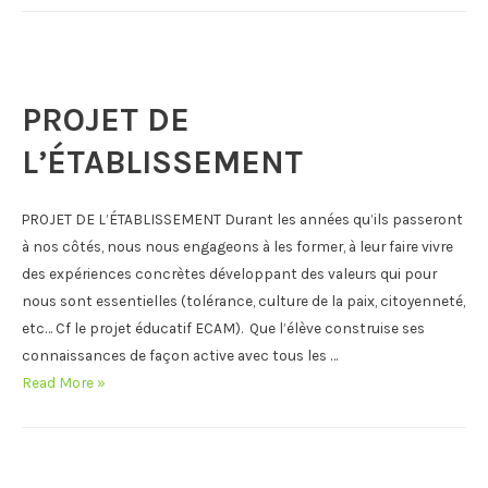
2025-
2026
PROJET DE
L’ÉTABLISSEMENT
PROJET DE L’ÉTABLISSEMENT Durant les années qu’ils passeront
à nos côtés, nous nous engageons à les former, à leur faire vivre
des expériences concrètes développant des valeurs qui pour
nous sont essentielles (tolérance, culture de la paix, citoyenneté,
etc… Cf le projet éducatif ECAM). Que l’élève construise ses
connaissances de façon active avec tous les …
PROJET
Read More »
DE
L’ÉTABLISSEMENT