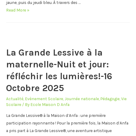
jaune, puis du jeudi bleu. À travers des …
Semaine
Read More »
des
Couleurs-
Petite
Section
La Grande Lessive à la
maternelle-Nuit et jour:
réfléchir les lumières!-16
Octobre 2025
Actualité
,
Evènement Scolaire
,
Journée nationale
,
Pédagogie
,
Vie
Scolaire
/ By
Ecole Maison D Anfa
La Grande Lessive® à la Maison d’Anfa : une première
participation rayonnante ! Pour la première fois, la Maison d’Anfa
a pris part à La Grande Lessive®, une aventure artistique