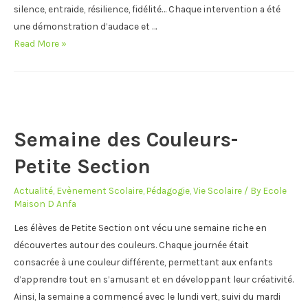
silence, entraide, résilience, fidélité… Chaque intervention a été
une démonstration d’audace et …
Concours
Read More »
d’éloquence-
1er
tour
Semaine des Couleurs-
Petite Section
Actualité
,
Evènement Scolaire
,
Pédagogie
,
Vie Scolaire
/ By
Ecole
Maison D Anfa
Les élèves de Petite Section ont vécu une semaine riche en
découvertes autour des couleurs. Chaque journée était
consacrée à une couleur différente, permettant aux enfants
d’apprendre tout en s’amusant et en développant leur créativité.
Ainsi, la semaine a commencé avec le lundi vert, suivi du mardi