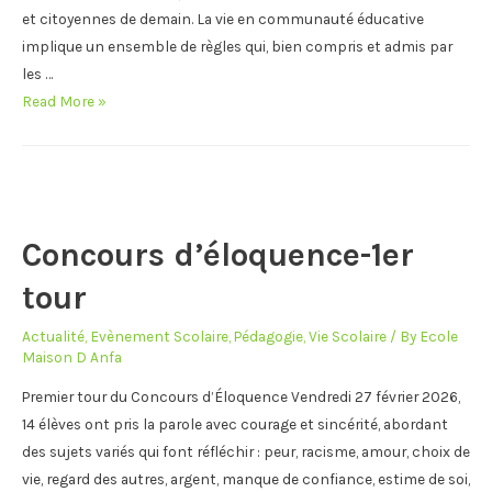
et citoyennes de demain. La vie en communauté éducative
implique un ensemble de règles qui, bien compris et admis par
les …
RÈGLEMENT
Read More »
INTÉRIEUR
2026-
2027
Concours d’éloquence-1er
tour
Actualité
,
Evènement Scolaire
,
Pédagogie
,
Vie Scolaire
/ By
Ecole
Maison D Anfa
Premier tour du Concours d’Éloquence Vendredi 27 février 2026,
14 élèves ont pris la parole avec courage et sincérité, abordant
des sujets variés qui font réfléchir : peur, racisme, amour, choix de
vie, regard des autres, argent, manque de confiance, estime de soi,