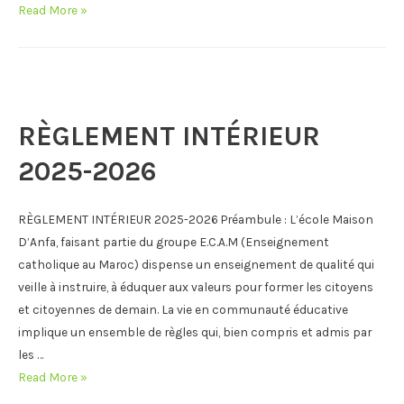
FOURNITURES
Read More »
SCOLAIRES
RÈGLEMENT INTÉRIEUR
2025-2026
RÈGLEMENT INTÉRIEUR 2025-2026 Préambule : L’école Maison
D’Anfa, faisant partie du groupe E.C.A.M (Enseignement
catholique au Maroc) dispense un enseignement de qualité qui
veille à instruire, à éduquer aux valeurs pour former les citoyens
et citoyennes de demain. La vie en communauté éducative
implique un ensemble de règles qui, bien compris et admis par
les …
RÈGLEMENT
Read More »
INTÉRIEUR