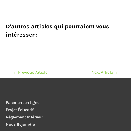
D'autres articles qui pourraient vous
intéresser :
Navigation
←
Previous Article
Next Article
→
de
l’article
Paiement en ligne
Projet Éducatif
Règlement Intérieur
Nous Rejoindre