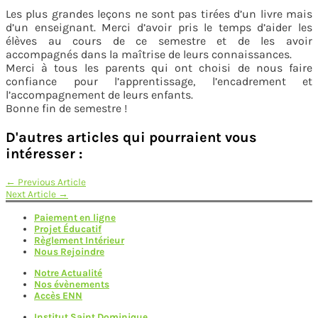
Les plus grandes leçons ne sont pas tirées d’un livre mais
d’un enseignant. Merci d’avoir pris le temps d’aider les
élèves au cours de ce semestre et de les avoir
accompagnés dans la maîtrise de leurs connaissances.
Merci à tous les parents qui ont choisi de nous faire
confiance pour l’apprentissage, l’encadrement et
l’accompagnement de leurs enfants.
Bonne fin de semestre !
D'autres articles qui pourraient vous
intéresser :
Navigation
←
Previous Article
Next Article
→
de
Paiement en ligne
l’article
Projet Éducatif
Règlement Intérieur
Nous Rejoindre
Notre Actualité
Nos évènements
Accès ENN
Institut Saint Dominique