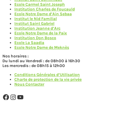
Ecole Carmel Saint Joseph
Institution Charles de Foucauld
Ecole Notre Dame d’Ain Sebaa
Institut le Nid Familial
Institut Saint Gabriel
Institution Jeanne d’Arc
Ecole Notre Dame de la Paix
Institution Don Bosco
Ecole La Saadia
Ecole Notre Dame de Meknès
Nos horaires :
Du lundi au Vendredi : de 08h00 à 16h30
Les mercredis : de 08h15 à 12h00
Conditions Générales d’Utilisation
Charte de protection de la vie privée
Nous Contacter
Facebook
Instagram
YouTube
MAISON D'ANFA MEMBRE DE