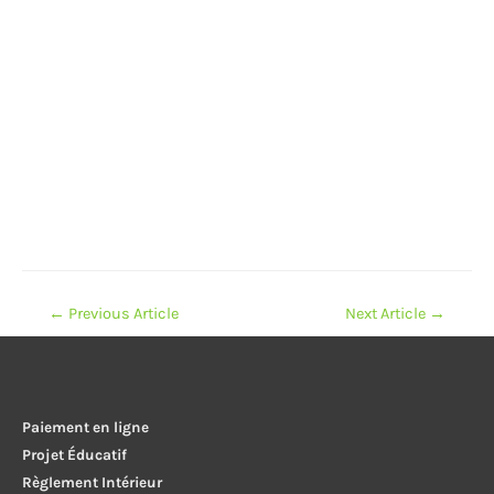
Navigation
←
Previous Article
Next Article
→
de
l’article
Paiement en ligne
Projet Éducatif
Règlement Intérieur