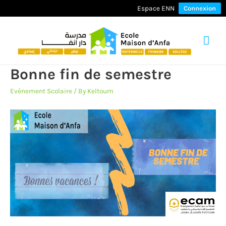
Espace ENN
Connexion
Mai
Men
Bonne fin de semestre
Evènement Scolaire
/ By
Keltoum