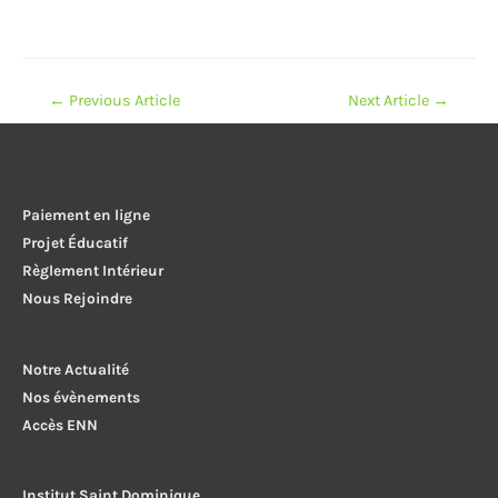
Navigation
←
Previous Article
Next Article
→
de
l’article
Paiement en ligne
Projet Éducatif
Règlement Intérieur
Nous Rejoindre
Notre Actualité
Nos évènements
Accès ENN
Institut Saint Dominique