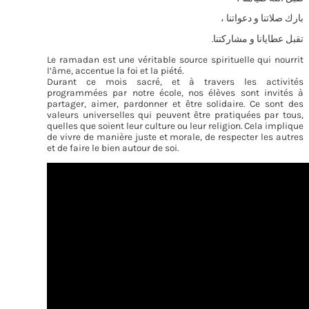
بارك صلاتنا و دعواتنا ،
تقبل عطايانا و مشاركتنا.
Le ramadan est une véritable source spirituelle qui nourrit
l’âme, accentue la foi et la piété.
Durant ce mois sacré, et à travers les activités
programmées par notre école, nos élèves sont invités à
partager, aimer, pardonner et être solidaire. Ce sont des
valeurs universelles qui peuvent être pratiquées par tous,
quelles que soient leur culture ou leur religion. Cela implique
de vivre de manière juste et morale, de respecter les autres
et de faire le bien autour de soi.