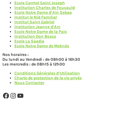
Ecole Carmel Saint Joseph
Institution Charles de Foucauld
Ecole Notre Dame d’Ain Sebaa
Institut le Nid Familial
Institut Saint Gabriel
Institution Jeanne d’Arc
Ecole Notre Dame de la Paix
Institution Don Bosco
Ecole La Saadia
Ecole Notre Dame de Meknès
Nos horaires :
Du lundi au Vendredi : de 08h00 à 16h30
Les mercredis : de 08h15 à 12h00
Conditions Générales d’Utilisation
Charte de protection de la vie privée
Nous Contacter
Facebook
Instagram
YouTube
MAISON D'ANFA MEMBRE DE