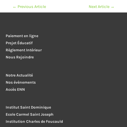
Navigation
←
Previous Article
Next Article
→
de
l’article
Paiement en ligne
Projet Éducatif
Règlement Intérieur
Nous Rejoindre
Notre Actualité
Nos évènements
Accès ENN
Institut Saint Dominique
Ecole Carmel Saint Joseph
Institution Charles de Foucauld