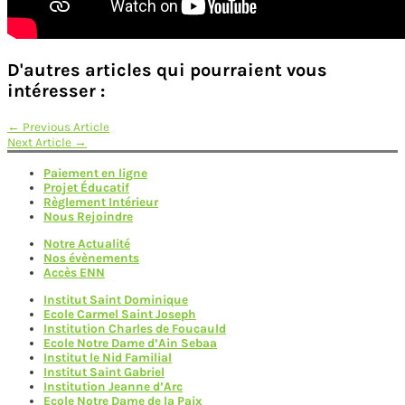
D'autres articles qui pourraient vous
intéresser :
Navigation
←
Previous Article
Next Article
→
de
Paiement en ligne
l’article
Projet Éducatif
Règlement Intérieur
Nous Rejoindre
Notre Actualité
Nos évènements
Accès ENN
Institut Saint Dominique
Ecole Carmel Saint Joseph
Institution Charles de Foucauld
Ecole Notre Dame d’Ain Sebaa
Institut le Nid Familial
Institut Saint Gabriel
Institution Jeanne d’Arc
Ecole Notre Dame de la Paix