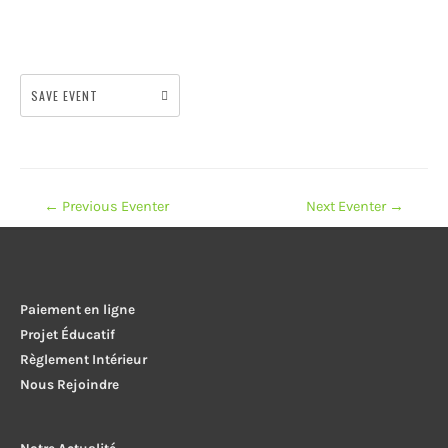
SAVE EVENT
Navigation
←
Previous Eventer
Next Eventer
→
de
l’article
Paiement en ligne
Projet Éducatif
Règlement Intérieur
Nous Rejoindre
Notre Actualité