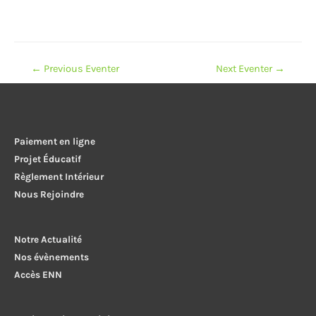
Navigation
←
Previous Eventer
Next Eventer
→
de
l’article
Paiement en ligne
Projet Éducatif
Règlement Intérieur
Nous Rejoindre
Notre Actualité
Nos évènements
Accès ENN