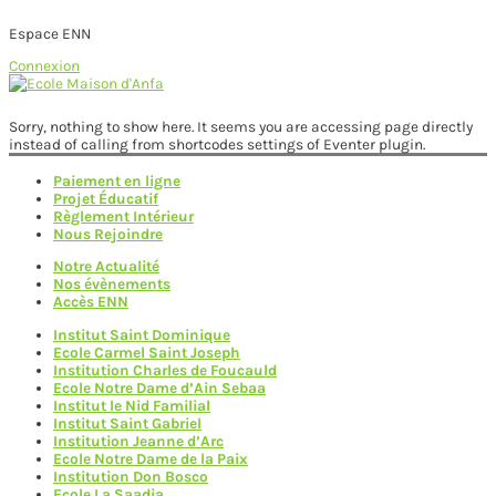
Espace ENN
Connexion
Skip
to
Main
content
Sorry, nothing to show here. It seems you are accessing page directly
Menu
instead of calling from shortcodes settings of Eventer plugin.
Paiement en ligne
Projet Éducatif
Règlement Intérieur
Nous Rejoindre
Notre Actualité
Nos évènements
Accès ENN
Institut Saint Dominique
Ecole Carmel Saint Joseph
Institution Charles de Foucauld
Ecole Notre Dame d’Ain Sebaa
Institut le Nid Familial
Institut Saint Gabriel
Institution Jeanne d’Arc
Ecole Notre Dame de la Paix
Institution Don Bosco
Ecole La Saadia