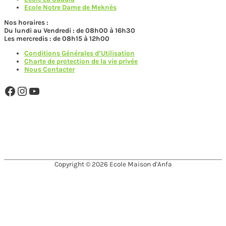
Ecole Notre Dame de Meknès
Nos horaires :
Du lundi au Vendredi : de 08h00 à 16h30
Les mercredis : de 08h15 à 12h00
Conditions Générales d’Utilisation
Charte de protection de la vie privée
Nous Contacter
Facebook
Instagram
YouTube
MAISON D'ANFA MEMBRE DE
Copyright © 2026
Ecole Maison d'Anfa