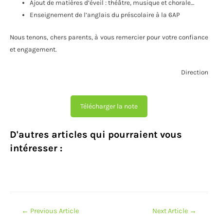
Ajout de matières d’éveil : théâtre, musique et chorale…
Enseignement de l’anglais du préscolaire à la 6AP
Nous tenons, chers parents, à vous remercier pour votre confiance
et engagement.
Direction
Télécharger la note
D'autres articles qui pourraient vous
intéresser :
Navigation
←
Previous Article
Next Article
→